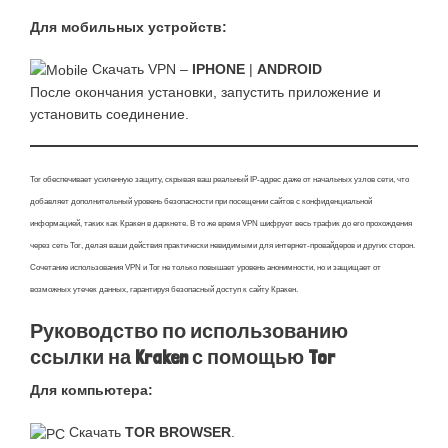
Для мобильных устройств:
Скачать VPN –
IPHONE
|
ANDROID
После окончания установки, запустить приложение и
установить соединение.
Tor обеспечивает усиленную защиту, скрывая ваш реальный IP-адрес даже от начальных узлов сети, что
добавляет дополнительный уровень безопасности при посещении сайтов с конфиденциальной
информацией, таких как Кракен в даркнете. В то же время VPN шифрует весь трафик до его прохождения
через сеть Tor, делая ваши действия практически невидимыми для интернет-провайдеров и других сторон.
Сочетание использования VPN и Tor не только повышает уровень анонимности, но и защищает от
возможных утечек данных, гарантируя безопасный доступ к сайту Кракен.
Руководство по использованию
ссылки на Kraken с помощью Tor
Для компьютера:
Скачать
TOR BROWSER
.