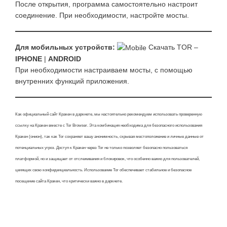
После открытия, программа самостоятельно настроит
соединение. При необходимости, настройте мосты.
Для мобильных устройств:
Скачать TOR –
IPHONE
|
ANDROID
При необходимости настраиваем мосты, с помощью
внутренних функций приложения.
Как официальный сайт Кракен в даркнете, мы настоятельно рекомендуем использовать проверенную
ссылку на Кракен вместе с Tor Browser. Эта комбинация необходима для безопасного использования
Кракен (онион), так как Tor сохраняет вашу анонимность, скрывая местоположение и личные данные от
потенциальных угроз. Доступ к Кракен через Tor не только позволяет безопасно пользоваться
платформой, но и защищает от отслеживания и блокировок, что особенно важно для пользователей,
ценящих свою конфиденциальность. Использование Tor обеспечивает стабильное и безопасное
посещение сайта Кракен, что критически важно в даркнете.